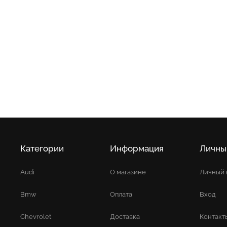
Категории
Информация
Личны
Audi
О магазине
Личный 
Bmw
Оплата
Вход
Chevrolet
Доставка
Контакт