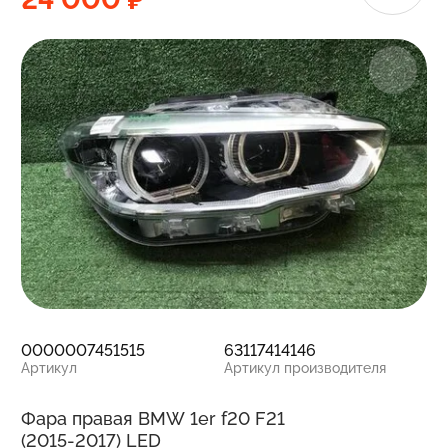
0000007451515
63117414146
Артикул
Артикул производителя
Фара правая BMW 1er f20 F21
(2015-2017) LED