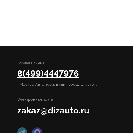
Горячая линия
8(499)4447976
г Москва, Автомобильный проезд, д 3 стр 5
Электронная почта
zakaz@dizauto.ru