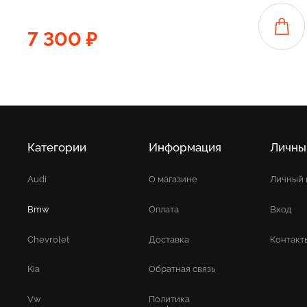
7 300 ₽
Категории
Информация
Личны
Audi
О магазине
Личный 
Bmw
Оплата
Вход
Chevrolet
Доставка
Контакт
Kia
Обратная связь
Vw
Политика