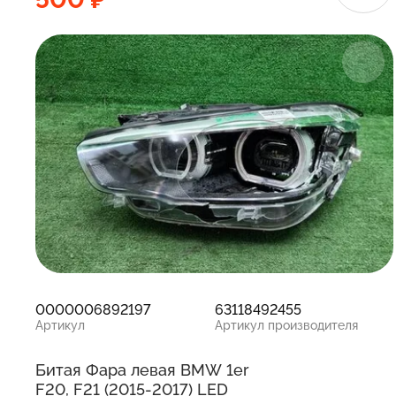
0000006892197
63118492455
Артикул
Артикул производителя
Битая Фара левая BMW 1er
F20, F21 (2015-2017) LED