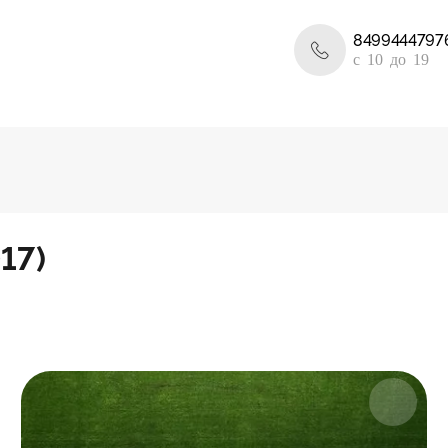
8499444797
c 10 до 19
17)