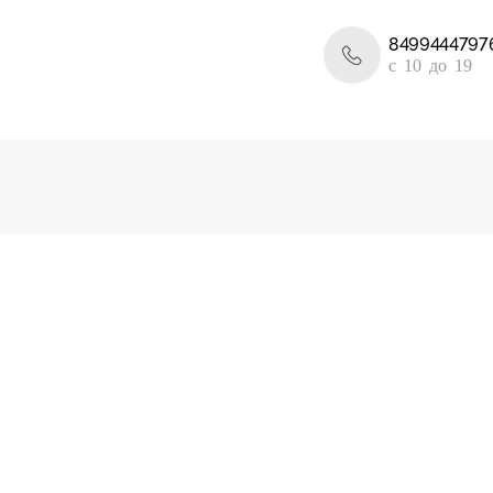
8499444797
c 10 до 19