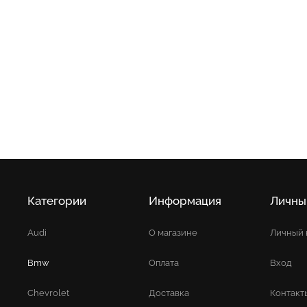
Категории
Информация
Личны
Audi
О магазине
Личный 
Bmw
Оплата
Вход
Chevrolet
Доставка
Контакт