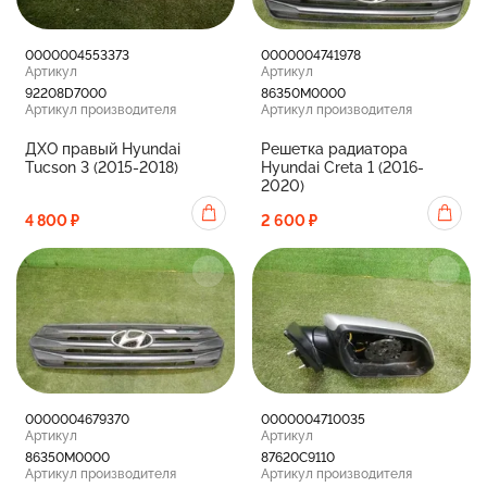
0000004553373
0000004741978
Артикул
Артикул
92208D7000
86350M0000
Артикул производителя
Артикул производителя
ДХО правый Hyundai
Решетка радиатора
Tucson 3 (2015-2018)
Hyundai Creta 1 (2016-
2020)
4 800 ₽
2 600 ₽
0000004679370
0000004710035
Артикул
Артикул
86350M0000
87620C9110
Артикул производителя
Артикул производителя