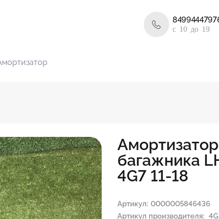
8499444797
c 10 до 19
Амортизатор
Амортизатор
багажника LH
4G7 11-18
Артикул:
0000005846436
Артикул производителя:
4G