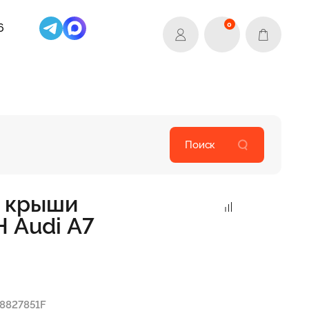
0
6
Поиск
 крыши
 Audi A7
8827851F