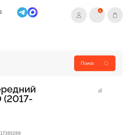
0
6
Поиск
ередний
 (2017-
117385288