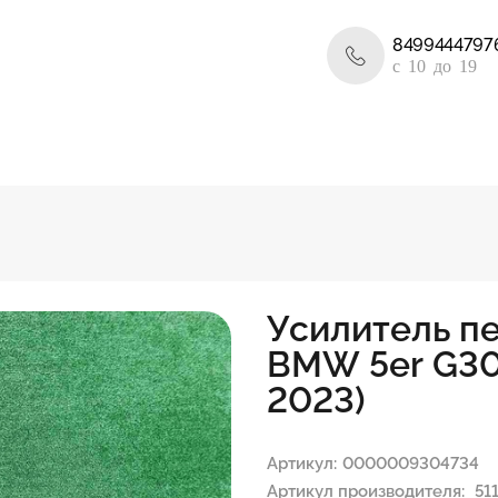
8499444797
c 10 до 19
Усилитель п
BMW 5er G30
2023)
Артикул:
0000009304734
Артикул производителя:
51