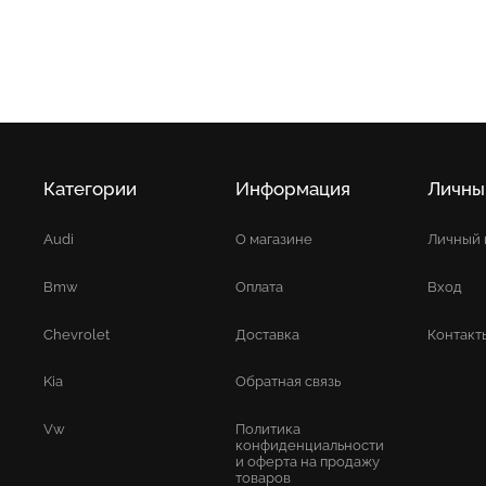
Категории
Информация
Личны
Audi
О магазине
Личный 
Bmw
Оплата
Вход
Chevrolet
Доставка
Контакт
Kia
Обратная связь
Vw
Политика
конфиденциальности
и оферта на продажу
товаров