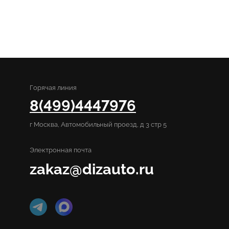
Горячая линия
8(499)4447976
г Москва, Автомобильный проезд, д 3 стр 5
Электронная почта
zakaz@dizauto.ru